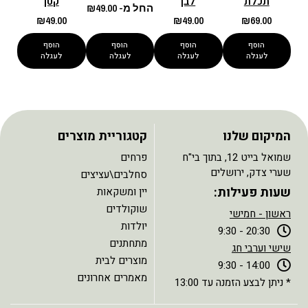
תכלת
לבן
קטן
החל מ-
49.00
₪
₪
49.00
₪
49.00
₪
69.00
הוסף
הוסף
הוסף
הוסף
לעגלה
לעגלה
לעגלה
לעגלה
המיקום שלנו
קטגוריית מוצרים
שמואל בייט 12, בתוך בי"ח
פרחים
שערי צדק, ירושלים
סחלבים\עציצים
שעות פעילות:
יין ומשקאות
שוקולדים
ראשון - חמישי
יולדות
20:30 - 9:30
מתחתנים
שישי וערבי חג
מוצרים לבית
14:00 - 9:30
מאמרים אחרונים
* ניתן לבצע הזמנה עד 13:00