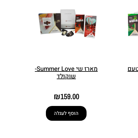
טעם
מארז שי Summer Love-
שוקולד
₪
159.00
הוסף לעגלה