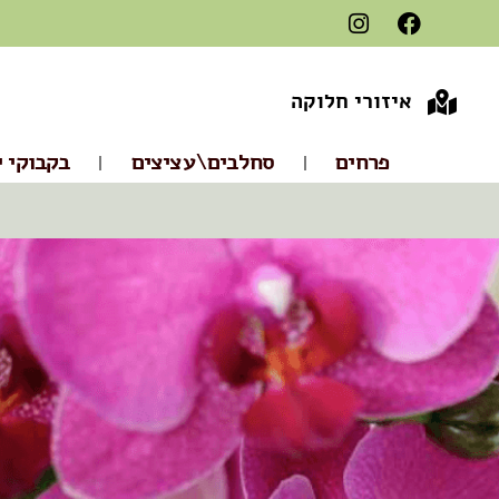
איזורי חלוקה
פרחים
סחלבים\עציצים
בקבוקי י