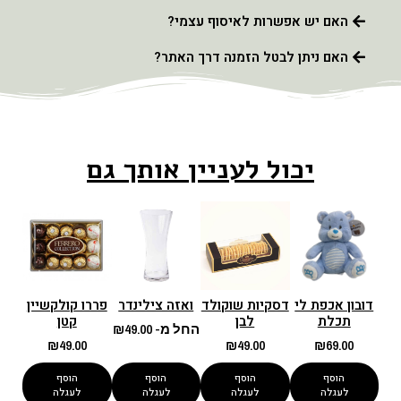
האם יש אפשרות לאיסוף עצמי?
האם ניתן לבטל הזמנה דרך האתר?
יכול לעניין אותך גם
דובון אכפת לי
דסקיות שוקולד
ואזה צילינדר
פררו קולקשיין
תכלת
לבן
קטן
החל מ-
49.00
₪
₪
49.00
₪
49.00
₪
69.00
הוסף
הוסף
הוסף
הוסף
לעגלה
לעגלה
לעגלה
לעגלה