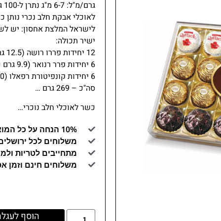
גרם/מ"ל:
6-7 מ"ג
נתרן ל-100 גרם/מ"ל:
לאוכלי אבקת חלב נכרי
נותן כ
לישראל
המלצת אחסון:
יש לשמ
ישיר
תכולה:
12 יחידות פררו רושה (12.5 גרם כל אחד)
6 יחידות פרר רנואר (9.9 גרם כל אחד)
6 יחידות קונפיטורת רפאלו (10 גרם כל אחד)
סה"כ – 269 גרם …
כשר לאוכלי חלב נוכרי…
10% הנחה על כל המוצרים באתר (קוד קופון GAYA10)
משלוחים לכל ירושלים
מתחייבים לטריות ולמו
משלוחים חינם וזמן א
הוסף לעגלה