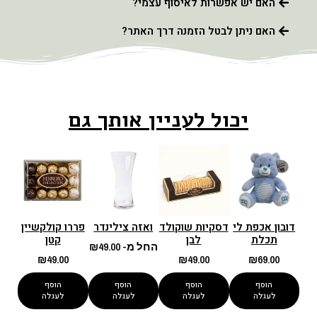
האם יש אפשרות לאיסוף עצמי?
האם ניתן לבטל הזמנה דרך האתר?
יכול לעניין אותך גם
דובון אכפת לי
דסקיות שוקולד
ואזה צילינדר
פררו קולקשיין
תכלת
לבן
קטן
החל מ-
49.00
₪
₪
49.00
₪
49.00
₪
69.00
הוסף
הוסף
הוסף
הוסף
לעגלה
לעגלה
לעגלה
לעגלה