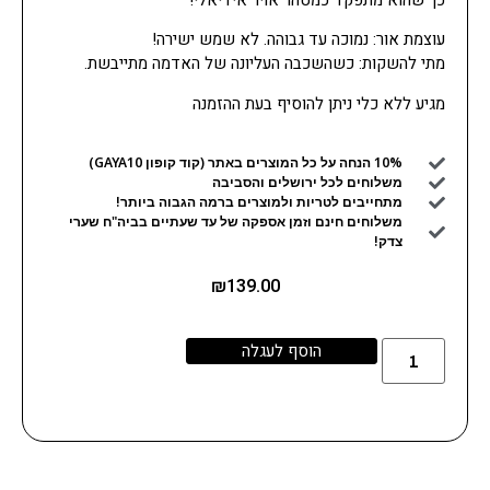
כך שהוא מתפקד כמטהר אויר אידיאלי!
עוצמת אור: נמוכה עד גבוהה. לא שמש ישירה!
מתי להשקות: כשהשכבה העליונה של האדמה מתייבשת.
מגיע ללא כלי ניתן להוסיף בעת ההזמנה
10% הנחה על כל המוצרים באתר (קוד קופון GAYA10)
משלוחים לכל ירושלים והסביבה
מתחייבים לטריות ולמוצרים ברמה הגבוה ביותר!
משלוחים חינם וזמן אספקה של עד שעתיים בביה"ח שערי
צדק!
₪
139.00
הוסף לעגלה