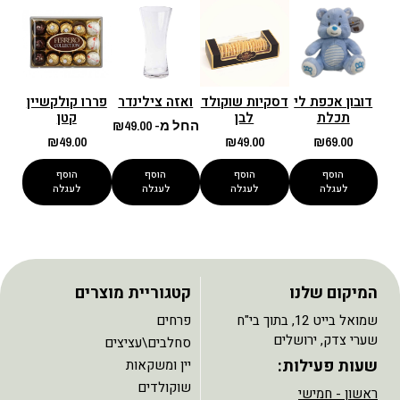
דובון אכפת לי
דסקיות שוקולד
ואזה צילינדר
פררו קולקשיין
תכלת
לבן
קטן
החל מ-
49.00
₪
₪
49.00
₪
49.00
₪
69.00
הוסף
הוסף
הוסף
הוסף
לעגלה
לעגלה
לעגלה
לעגלה
המיקום שלנו
קטגוריית מוצרים
שמואל בייט 12, בתוך בי"ח
פרחים
שערי צדק, ירושלים
סחלבים\עציצים
שעות פעילות:
יין ומשקאות
שוקולדים
ראשון - חמישי