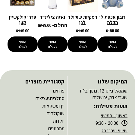
דובון אכפת לי
דסקיות שוקולד
ואזה צילינדר
פררו קולקשיין
תכלת
לבן
קטן
החל מ-
49.00
₪
₪
49.00
₪
49.00
₪
69.00
הוסף
הוסף
הוסף
הוסף
לעגלה
לעגלה
לעגלה
לעגלה
המיקום שלנו
קטגוריית מוצרים
שמואל בייט 12, בתוך בי"ח
פרחים
שערי צדק, ירושלים
סחלבים\עציצים
שעות פעילות:
יין ומשקאות
שוקולדים
ראשון - חמישי
יולדות
20:30 - 9:30
מתחתנים
שישי וערבי חג