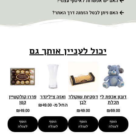
האם יש אפשרות לאיסוף עצמי?
האם ניתן לבטל הזמנה דרך האתר?
יכול לעניין אותך גם
דובון אכפת לי
דסקיות שוקולד
ואזה צילינדר
פררו קולקשיין
תכלת
לבן
קטן
החל מ-
49.00
₪
₪
49.00
₪
49.00
₪
69.00
הוסף
הוסף
הוסף
הוסף
לעגלה
לעגלה
לעגלה
לעגלה