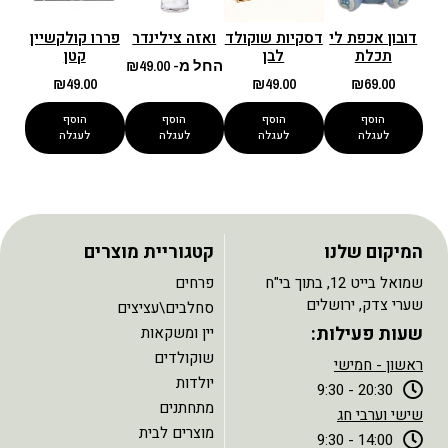
דובון אכפת לי
דסקיות שוקולד
ואזה צילינדר
פררו קולקשיין
תכלת
לבן
קטן
החל מ-
49.00
₪
₪
49.00
₪
49.00
₪
69.00
הוסף
הוסף
הוסף
הוסף
לעגלה
לעגלה
לעגלה
לעגלה
המיקום שלנו
קטגוריית מוצרים
שמואל בייט 12, בתוך בי"ח
פרחים
שערי צדק, ירושלים
סחלבים\עציצים
שעות פעילות:
יין ומשקאות
שוקולדים
ראשון - חמישי
יולדות
20:30 - 9:30
מתחתנים
שישי וערבי חג
מוצרים לבית
14:00 - 9:30