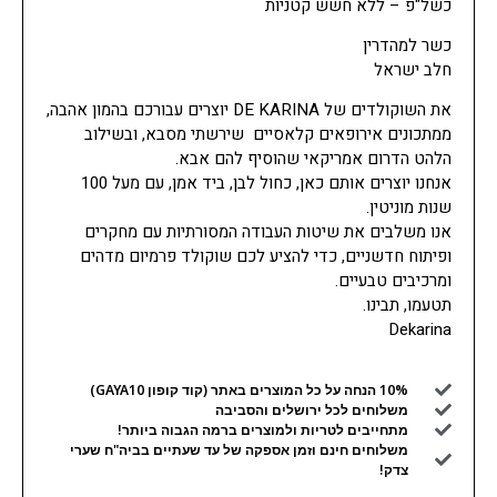
כשל"פ – ללא חשש קטניות
כשר למהדרין
חלב ישראל
את השוקולדים של DE KARINA יוצרים עבורכם בהמון אהבה,
ממתכונים אירופאים קלאסיים שירשתי מסבא, ובשילוב
הלהט הדרום אמריקאי שהוסיף להם אבא.
אנחנו יוצרים אותם כאן, כחול לבן, ביד אמן, עם מעל 100
שנות מוניטין.
אנו משלבים את שיטות העבודה המסורתיות עם מחקרים
ופיתוח חדשניים, כדי להציע לכם שוקולד פרמיום מדהים
ומרכיבים טבעיים.
תטעמו, תבינו.
Dekarina
10% הנחה על כל המוצרים באתר (קוד קופון GAYA10)
משלוחים לכל ירושלים והסביבה
מתחייבים לטריות ולמוצרים ברמה הגבוה ביותר!
משלוחים חינם וזמן אספקה של עד שעתיים בביה"ח שערי
צדק!