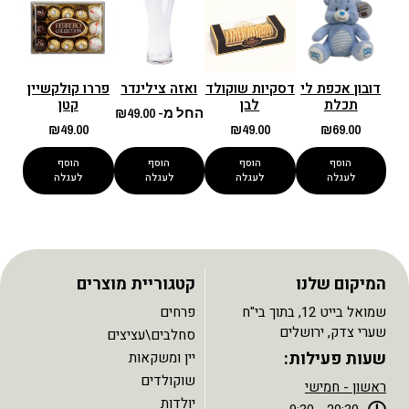
דובון אכפת לי
דסקיות שוקולד
ואזה צילינדר
פררו קולקשיין
תכלת
לבן
קטן
החל מ-
49.00
₪
₪
49.00
₪
49.00
₪
69.00
הוסף
הוסף
הוסף
הוסף
לעגלה
לעגלה
לעגלה
לעגלה
המיקום שלנו
קטגוריית מוצרים
שמואל בייט 12, בתוך בי"ח
פרחים
שערי צדק, ירושלים
סחלבים\עציצים
שעות פעילות:
יין ומשקאות
שוקולדים
ראשון - חמישי
יולדות