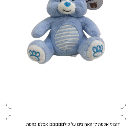
דובוני אכפת לי האהובים על כולםםםםם אצלנו בחנות.