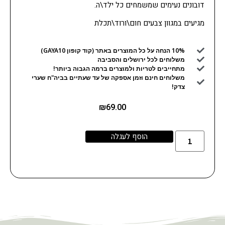
דובונים נעימים שמשמחים כל ילד\ה.
מגיעים במגוון צבעים חום\ורוד\תכלת
10% הנחה על כל המוצרים באתר (קוד קופון GAYA10)
משלוחים לכל ירושלים והסביבה
מתחייבים לטריות ולמוצרים ברמה הגבוה ביותר!
משלוחים חינם וזמן אספקה של עד שעתיים בביה"ח שערי
צדק!
₪
69.00
הוסף לעגלה