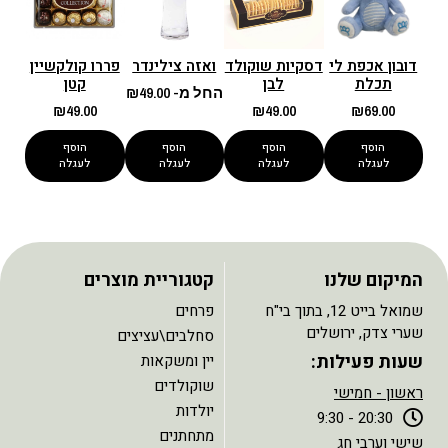
דובון אכפת לי
דסקיות שוקולד
ואזה צילינדר
פררו קולקשיין
תכלת
לבן
קטן
החל מ-
49.00
₪
₪
49.00
₪
49.00
₪
69.00
הוסף
הוסף
הוסף
הוסף
לעגלה
לעגלה
לעגלה
לעגלה
המיקום שלנו
קטגוריית מוצרים
שמואל בייט 12, בתוך בי"ח
פרחים
שערי צדק, ירושלים
סחלבים\עציצים
שעות פעילות:
יין ומשקאות
שוקולדים
ראשון - חמישי
יולדות
20:30 - 9:30
מתחתנים
שישי וערבי חג