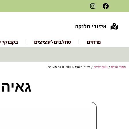
איזורי חלוקה
פרחים
סחלבים\עציצים
בקבוקי י
עמוד הבית
/
שוקולדים
/ גאיה מארז KINDER לב מעורב
גאיה מארז R